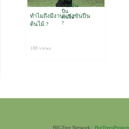
ทำไมถึงมีงานแข่งขันปีน
ต้นไม้ ?
188 views
BIGTree Network :
BigTreesProjec