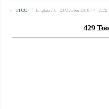
TTCC
/
lungkao
/
23 October 2018 /
2172 