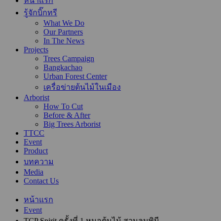
หน้าแรก
รู้จักบิ๊กทรี
What We Do
Our Partners
In The News
Projects
Trees Campaign
Bangkachao
Urban Forest Center
เครื่อข่ายต้นไม้ในเมือง
Arborist
How To Cut
Before & After
Big Trees Arborist
TTCC
Event
Product
บทความ
Media
Contact Us
หน้าแรก
Event
TCP Spirit ครั้งที่ 1 หมอต้นไม้ สวนลุมพินี