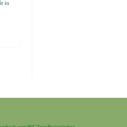
t in
facebook.com/BIGTreesProject/inbox