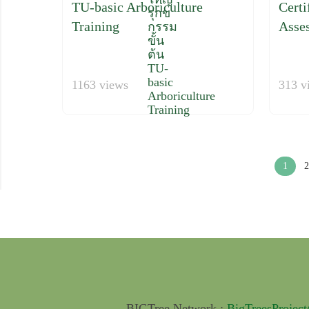
TU-basic Arboriculture
Certi
Training
Asse
1163 views
313 v
1
2
BIGTree Network :
BigTreesProjec