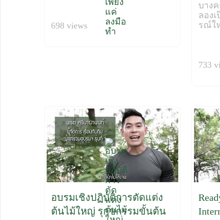
บางคร
ลองเ
รณ์ให
698 views
733 v
อบรมเชิงปฏิบัติการตัดแต่ง
Ready
ต้นไม้ใหญ่ รุกขกรรมขั้นต้น
Inter