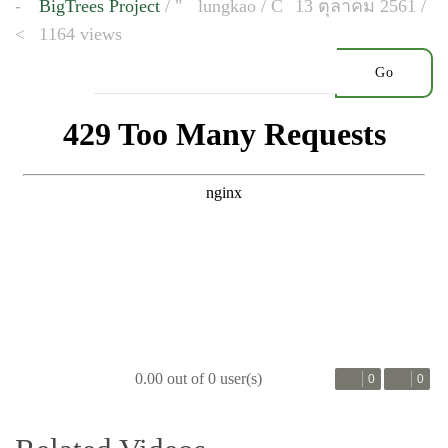
BigTrees Project
/
lungkao
/
13 ตุลาคม 2561 /
1164 views
Go
0.00 out of 0 user(s)
0
0