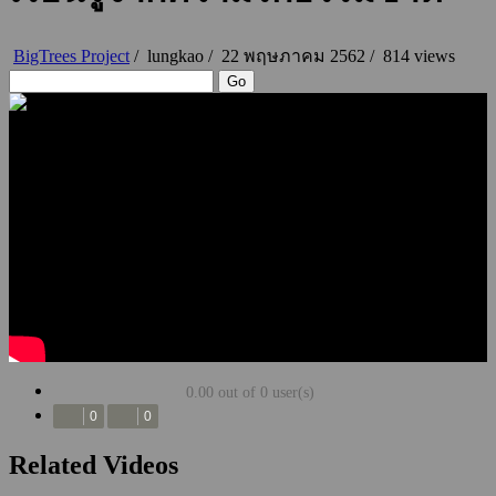
BigTrees Project
/
lungkao
/
22 พฤษภาคม 2562 /
814 views
Go
0.00 out of 0 user(s)
0
0
Related Videos